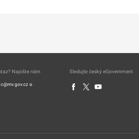
otaz? Napište nám
Sledujte český eGovernment
sc@mv.gov.cz
⧉