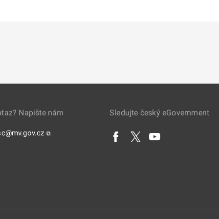
otaz? Napište nám
Sledujte český eGovernment
sc@mv.gov.cz
⧉