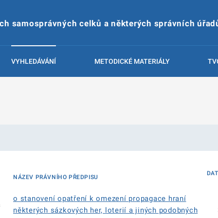
ích samosprávných celků a některých správních úřad
VYHLEDÁVÁNÍ
METODICKÉ MATERIÁLY
TV
DA
NÁZEV PRÁVNÍHO PŘEDPISU
o stanovení opatření k omezení propagace hraní
á
některých sázkových her, loterií a jiných podobných