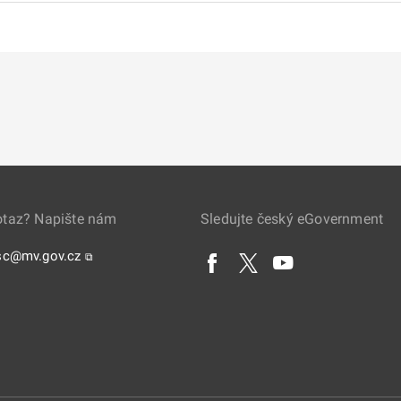
otaz? Napište nám
Sledujte český eGovernment
sc@mv.gov.cz
⧉