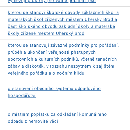
vymezují prostory pro volné pobíhání psů
kterou se stanoví školské obvody základních škol a
á
mateřských škol zřízených městem Uherský Brod a
část školského obvodu základní školy a mateřské
školy zřízené městem Uherský Brod
kterou se stanovují závazné podmínky pro pořádání,
průběh a ukončení veřejnosti přístupných
á
sportovních a kulturních podniků, včetně tanečních
zábav a diskoték, v rozsahu nezbytném k zajištění
veřejného pořádku a o nočním klidu
á
o stanovení obecního systému odpadového
hospodářství
á
o místním poplatku za odkládání komunálního
odpadu z nemovité věci