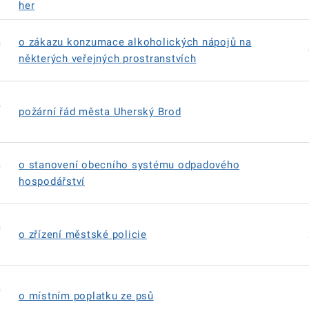
her
á
o zákazu konzumace alkoholických nápojů na
některých veřejných prostranstvích
á
požární řád města Uherský Brod
á
o stanovení obecního systému odpadového
hospodářství
á
o zřízení městské policie
á
o místním poplatku ze psů