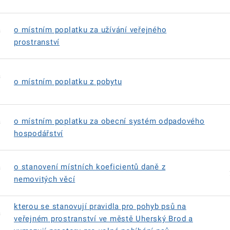
á
o místním poplatku za užívání veřejného
prostranství
á
o místním poplatku z pobytu
á
o místním poplatku za obecní systém odpadového
hospodářství
á
o stanovení místních koeficientů daně z
nemovitých věcí
kterou se stanovují pravidla pro pohyb psů na
á
veřejném prostranství ve městě Uherský Brod a