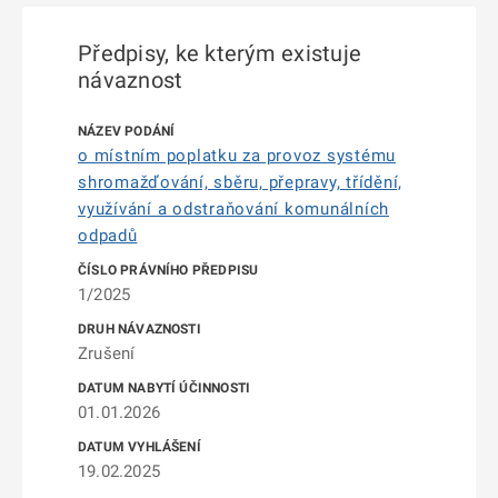
Předpisy, ke kterým existuje
návaznost
o místním poplatku za provoz systému
shromažďování, sběru, přepravy, třídění,
využívání a odstraňování komunálních
odpadů
1/2025
Zrušení
01.01.2026
19.02.2025