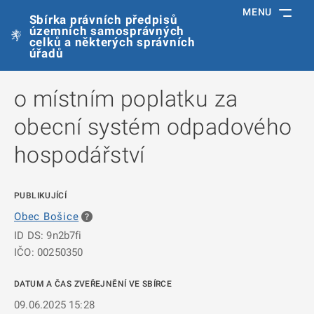
MENU
Sbírka právních předpisů
územních samosprávných
celků a některých správních
úřadů
o místním poplatku za
obecní systém odpadového
hospodářství
PUBLIKUJÍCÍ
Obec Bošice
ID DS: 9n2b7fi
IČO: 00250350
DATUM A ČAS ZVEŘEJNĚNÍ VE SBÍRCE
09.06.2025 15:28