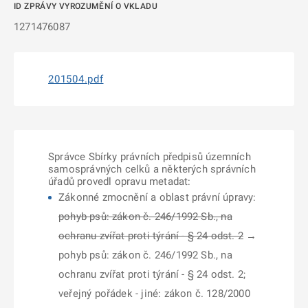
ID ZPRÁVY VYROZUMĚNÍ O VKLADU
1271476087
201504.pdf
Správce Sbírky právních předpisů územních
samosprávných celků a některých správních
úřadů provedl opravu metadat:
Zákonné zmocnění a oblast právní úpravy:
pohyb psů: zákon č. 246/1992 Sb., na
ochranu zvířat proti týrání - § 24 odst. 2
→
pohyb psů: zákon č. 246/1992 Sb., na
ochranu zvířat proti týrání - § 24 odst. 2;
veřejný pořádek - jiné: zákon č. 128/2000