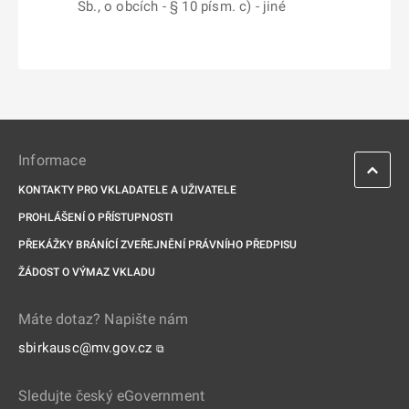
Sb., o obcích - § 10 písm. c) - jiné
Informace
KONTAKTY PRO VKLADATELE A UŽIVATELE
PROHLÁŠENÍ O PŘÍSTUPNOSTI
PŘEKÁŽKY BRÁNÍCÍ ZVEŘEJNĚNÍ PRÁVNÍHO PŘEDPISU
ŽÁDOST O VÝMAZ VKLADU
Máte dotaz? Napište nám
sbirkausc@mv.gov.cz
⧉
Sledujte český eGovernment