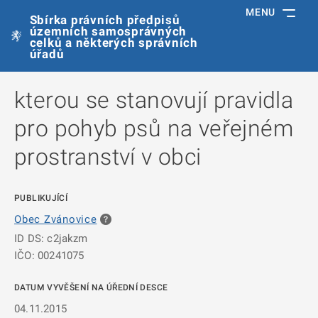
MENU
Sbírka právních předpisů
územních samosprávných
celků a některých správních
úřadů
kterou se stanovují pravidla
pro pohyb psů na veřejném
prostranství v obci
PUBLIKUJÍCÍ
Obec Zvánovice
ID DS: c2jakzm
IČO: 00241075
DATUM VYVĚŠENÍ NA ÚŘEDNÍ DESCE
04.11.2015