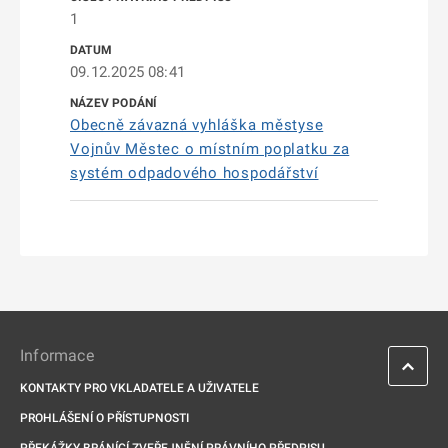
1
09.12.2025 08:41
Obecně závazná vyhláška městyse
Vojnův Městec o místním poplatku za
systém odpadového hospodářství
Informace
KONTAKTY PRO VKLADATELE A UŽIVATELE
PROHLÁŠENÍ O PŘÍSTUPNOSTI