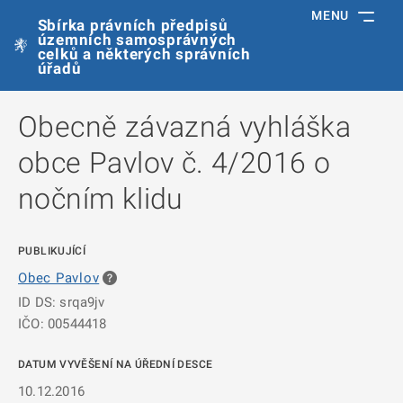
MENU
Sbírka právních předpisů
územních samosprávných
celků a některých správních
úřadů
Obecně závazná vyhláška
obce Pavlov č. 4/2016 o
nočním klidu
PUBLIKUJÍCÍ
Obec Pavlov
ID DS: srqa9jv
IČO: 00544418
DATUM VYVĚŠENÍ NA ÚŘEDNÍ DESCE
10.12.2016