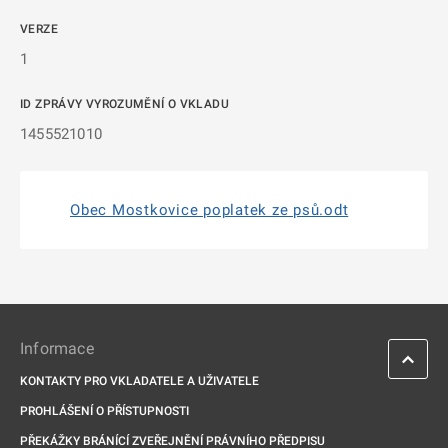
VERZE
1
ID ZPRÁVY VYROZUMĚNÍ O VKLADU
1455521010
Obec Mostkovice poplatek ze psů.odt
Informace
KONTAKTY PRO VKLADATELE A UŽIVATELE
PROHLÁŠENÍ O PŘÍSTUPNOSTI
PŘEKÁŽKY BRÁNÍCÍ ZVEŘEJNĚNÍ PRÁVNÍHO PŘEDPISU