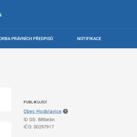
ů
ORBA PRÁVNÍCH PŘEDPISŮ
NOTIFIKACE
PUBLIKUJÍCÍ
Obec Hodslavice
ID DS: 88tbebn
IČO: 00297917