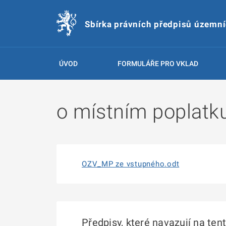
Sbírka právních předpisů územn
ÚVOD
FORMULÁŘE PRO VKLAD
o místním poplatk
OZV_MP ze vstupného.odt
Předpisy, které navazují na ten