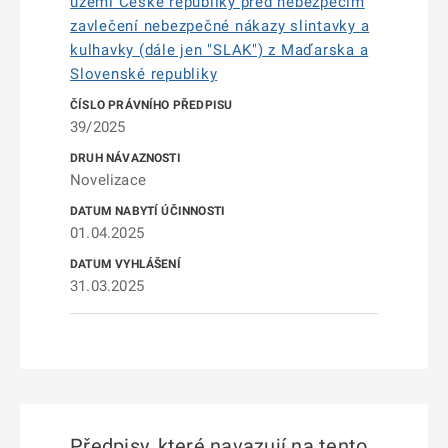
území České republiky před nebezpečím
zavlečení nebezpečné nákazy slintavky a
kulhavky (dále jen "SLAK") z Maďarska a
Slovenské republiky
39/2025
Novelizace
01.04.2025
31.03.2025
Předpisy, které navazují na tento