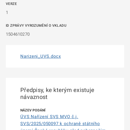
VERZE
1
ID ZPRÁVY VYROZUMĚNÍ O VKLADU
1504610270
Narizeni_UVS.docx
Předpisy, ke kterým existuje
návaznost
ÚVS Nařízení SVS MVO č.j.
SVS/2025/050097 k ochraně státního