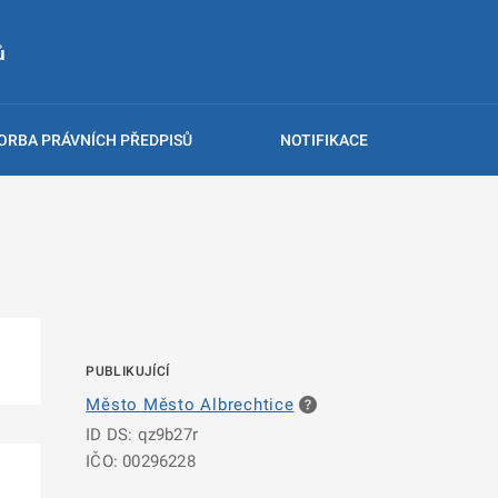
ů
ORBA PRÁVNÍCH PŘEDPISŮ
NOTIFIKACE
PUBLIKUJÍCÍ
Město Město Albrechtice
ID DS: qz9b27r
IČO: 00296228