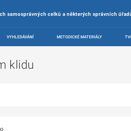
ích samosprávných celků a některých správních úřad
VYHLEDÁVÁNÍ
METODICKÉ MATERIÁLY
TV
m klidu
to