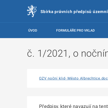
Sbírka právních předpisů územn
ÚVOD
FORMULÁŘE PRO VKLAD
č. 1/2021, o noční
OZV noční klid- Město Albrechtice.doc
Předpisy, které navazují na ten