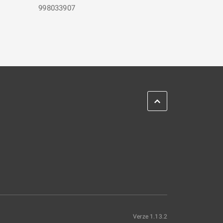
998033907
Verze 1.13.2