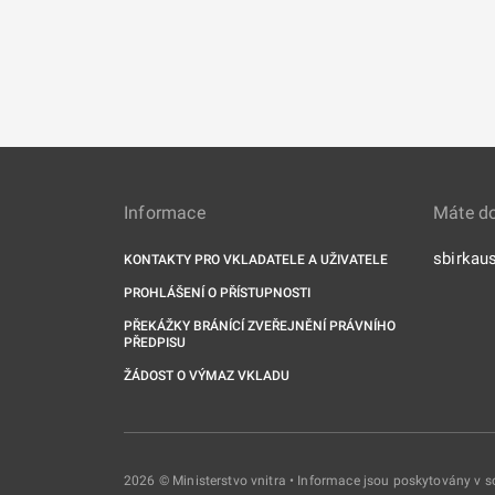
Informace
Máte d
sbirkau
KONTAKTY PRO VKLADATELE A UŽIVATELE
PROHLÁŠENÍ O PŘÍSTUPNOSTI
PŘEKÁŽKY BRÁNÍCÍ ZVEŘEJNĚNÍ PRÁVNÍHO
PŘEDPISU
ŽÁDOST O VÝMAZ VKLADU
2026 © Ministerstvo vnitra • Informace jsou poskytovány v