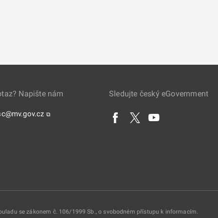
otaz? Napište nám
Sledujte český eGovernment
sc@mv.gov.cz
⧉
 souladu se zákonem č. 106/1999 Sb., o svobodném přístupu k informacím.