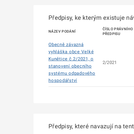
Předpisy, ke kterým existuje n
ČÍSLO PRÁVNÍHO
NÁZEV PODÁNÍ
PŘEDPISU
Obecně závazná
vyhláška obce Velké
Kunětice č.2/2021, o
2/2021
stanovení obecního
systému odpadového
hospodářství
Předpisy, které navazují na ten