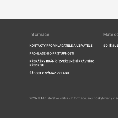
Informace
Máte d
sbirkau
KONTAKTY PRO VKLADATELE A UŽIVATELE
PROHLÁŠENÍ O PŘÍSTUPNOSTI
PŘEKÁŽKY BRÁNÍCÍ ZVEŘEJNĚNÍ PRÁVNÍHO
PŘEDPISU
ŽÁDOST O VÝMAZ VKLADU
2026 © Ministerstvo vnitra • Informace jsou poskytovány v