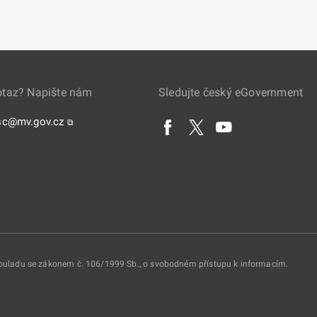
otaz? Napište nám
Sledujte český eGovernment
sc@mv.gov.cz
⧉
 souladu se zákonem č. 106/1999 Sb., o svobodném přístupu k informacím.