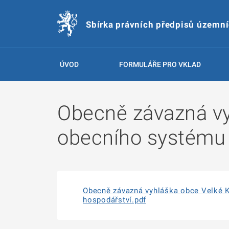
Sbírka právních předpisů územn
ÚVOD
FORMULÁŘE PRO VKLAD
Obecně závazná vy
obecního systému
Obecně závazná vyhláška obce Velké 
hospodářství.pdf