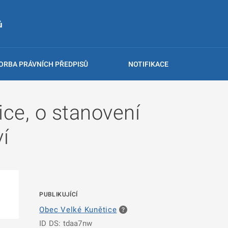
ů
ORBA PRÁVNÍCH PŘEDPISŮ
NOTIFIKACE
ce, o stanovení
í
PUBLIKUJÍCÍ
Obec Velké Kunětice
ID DS: tdaa7nw