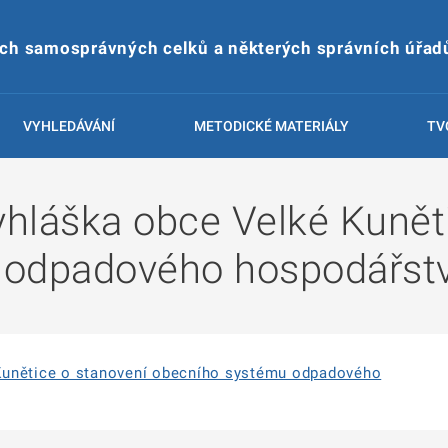
ích samosprávných celků a některých správních úřad
VYHLEDÁVÁNÍ
METODICKÉ MATERIÁLY
TV
hláška obce Velké Kuněti
 odpadového hospodářstv
Kunětice o stanovení obecního systému odpadového