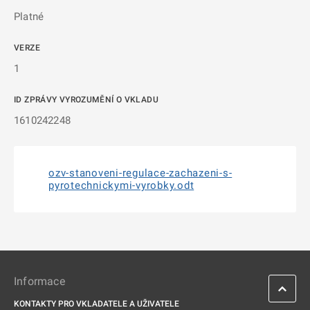
Platné
VERZE
1
ID ZPRÁVY VYROZUMĚNÍ O VKLADU
1610242248
ozv-stanoveni-regulace-zachazeni-s-
pyrotechnickymi-vyrobky.odt
Informace
KONTAKTY PRO VKLADATELE A UŽIVATELE