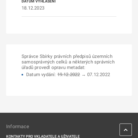
18.12.2023
Správce Sbírky právních předpisů územních
samosprávných celků a některých správních
úřadů provedl opravu metadat:
Datum vydání:
19.12.2022
→ 07.12.2022
Informace
KONTAKTY PRO VKLADATELE A UŽIVATELE