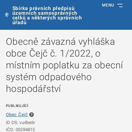
MENU
Sbírka právních předpisů
územních samosprávných
celků a některých správních
úřadů
Obecně závazná vyhláška
obce Čejč č. 1/2022, o
místním poplatku za obecní
systém odpadového
hospodářství
PUBLIKUJÍCÍ
Obec Čejč
ID DS: vu4be6r
IČO: 00284815