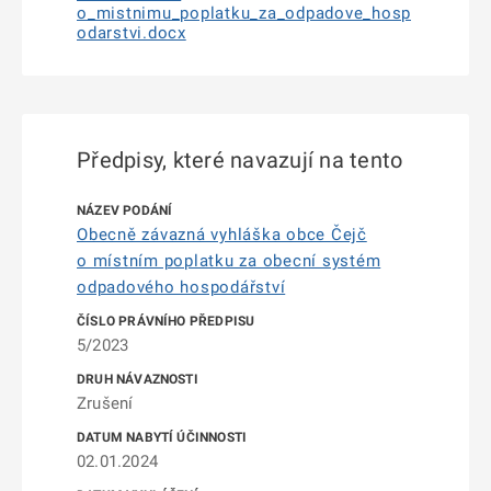
o_mistnimu_poplatku_za_odpadove_hosp
odarstvi.docx
Předpisy, které navazují na tento
Obecně závazná vyhláška obce Čejč
o místním poplatku za obecní systém
odpadového hospodářství
5/2023
Zrušení
02.01.2024