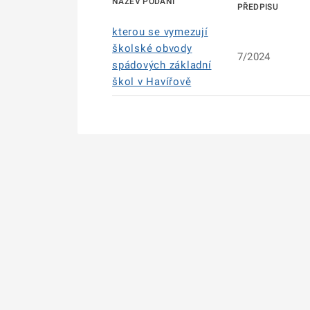
NÁZEV PODÁNÍ
PŘEDPISU
kterou se vymezují
školské obvody
7/2024
spádových základní
škol v Havířově