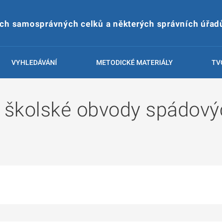
ích samosprávných celků a některých správních úřad
VYHLEDÁVÁNÍ
METODICKÉ MATERIÁLY
TV
 školské obvody spádovýc