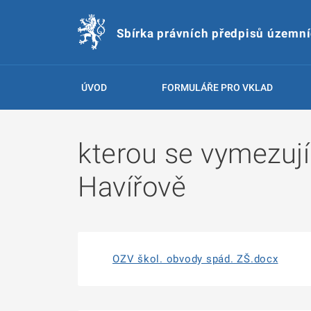
Sbírka právních předpisů územn
ÚVOD
FORMULÁŘE PRO VKLAD
kterou se vymezují
Havířově
OZV škol. obvody spád. ZŠ.docx