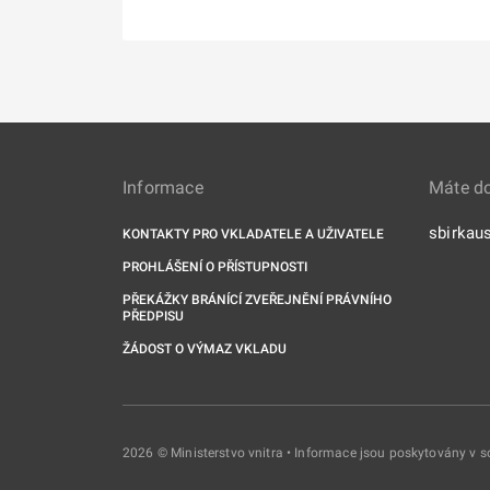
Informace
Máte d
sbirkau
KONTAKTY PRO VKLADATELE A UŽIVATELE
PROHLÁŠENÍ O PŘÍSTUPNOSTI
PŘEKÁŽKY BRÁNÍCÍ ZVEŘEJNĚNÍ PRÁVNÍHO
PŘEDPISU
ŽÁDOST O VÝMAZ VKLADU
2026 © Ministerstvo vnitra • Informace jsou poskytovány v