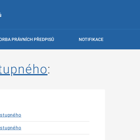
ů
ORBA PRÁVNÍCH PŘEDPISŮ
NOTIFIKACE
stupného
:
vstupného
vstupného