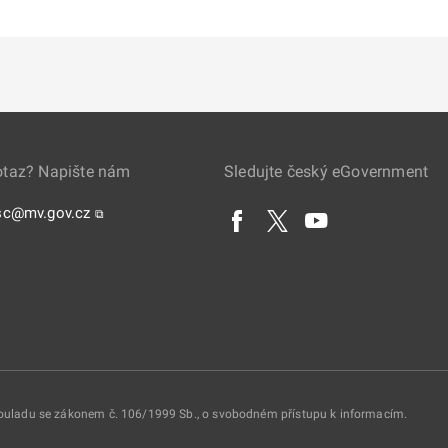
otaz? Napište nám
Sledujte český eGovernment
sc@mv.gov.cz
⧉
 souladu se zákonem č. 106/1999 Sb., o svobodném přístupu k informacím.