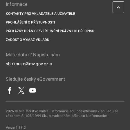
Informace
KONTAKTY PRO VKLADATELE A UŽIVATELE
PROHLÁŠENÍ O PŘÍSTUPNOSTI
PŘEKÁŽKY BRÁNÍCÍ ZVEŘEJNĚNÍ PRÁVNÍHO PŘEDPISU
ŽÁDOST O VÝMAZ VKLADU
Máte dotaz? Napište nám
sbirkausc@mv.gov.cz
⧉
Sledujte český eGovernment
2026 © Ministerstvo vnitra • Informace jsou poskytovány v souladu se
zákonem č. 106/1999 Sb., o svobodném přístupu k informacím.
Verze 1.13.2