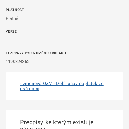
PLATNOST
Platné
VERZE
1
ID ZPRÁVY VYROZUMĚNÍ O VKLADU
1190324362
- změnová OZV - Dobřichov poplatek ze
psů.docx
Předpisy, ke kterým existuje