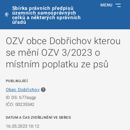
MENU
Sbírka právních předpisů
územních samosprávných
celků a některých správních
úřadů
OZV obce Dobřichov kterou
se mění OZV 3/2023 o
místním poplatku ze psů
PUBLIKUJÍCÍ
Obec Dobřichov
ID DS: b77aqgp
IČO: 00235342
DATUM A ČAS ZVEŘEJNĚNÍ VE SBÍRCE
16.05.2023 10:12