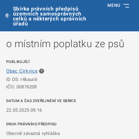
MENU
Sbírka právních předpisů
územních samosprávných
celků a některých správních
úřadů
o místním poplatku ze psů
PUBLIKUJÍCÍ
Obec Církvice
ID DS: r4kauc6
IČO: 00876208
DATUM A ČAS ZVEŘEJNĚNÍ VE SBÍRCE
22.05.2025 09:16
DRUH PRÁVNÍHO PŘEDPISU
Obecně závazná vyhláška