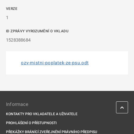
VERZE
1
ID ZPRÁVY VYROZUMĚNÍ O VKLADU
1528388684
ozv-mistni-poplatek-ze-psu.odt
Informace
KONTAKTY PRO VKLADATELE A UŽIVATELE
PROHLÁŠENÍ O PŘÍSTUPNOSTI
PŘEKÁŽKY BRÁNÍCÍ ZVEŘEJNĚNÍ PRÁVNÍHO PŘEDPISU