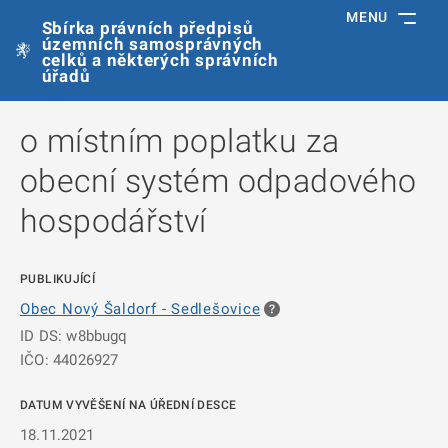
MENU
Sbírka právních předpisů
územních samosprávných
celků a některých správních
úřadů
o místním poplatku za
obecní systém odpadového
hospodářství
PUBLIKUJÍCÍ
Obec Nový Šaldorf - Sedlešovice
ID DS: w8bbugq
IČO: 44026927
DATUM VYVĚŠENÍ NA ÚŘEDNÍ DESCE
18.11.2021