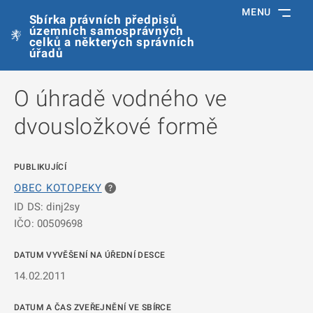
MENU
Sbírka právních předpisů
územních samosprávných
celků a některých správních
úřadů
O úhradě vodného ve
dvousložkové formě
PUBLIKUJÍCÍ
OBEC KOTOPEKY
ID DS: dinj2sy
IČO: 00509698
DATUM VYVĚŠENÍ NA ÚŘEDNÍ DESCE
14.02.2011
DATUM A ČAS ZVEŘEJNĚNÍ VE SBÍRCE