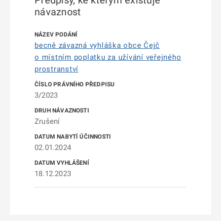
Předpisy, ke kterým existuje
návaznost
becně závazná vyhláška obce Čejč
o místním poplatku za užívání veřejného
prostranství
3/2023
Zrušení
02.01.2024
18.12.2023