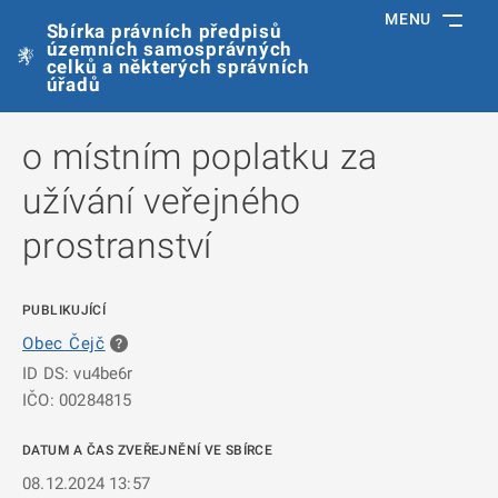
MENU
Sbírka právních předpisů
územních samosprávných
celků a některých správních
úřadů
o místním poplatku za
užívání veřejného
prostranství
PUBLIKUJÍCÍ
Obec Čejč
ID DS: vu4be6r
IČO: 00284815
DATUM A ČAS ZVEŘEJNĚNÍ VE SBÍRCE
08.12.2024 13:57