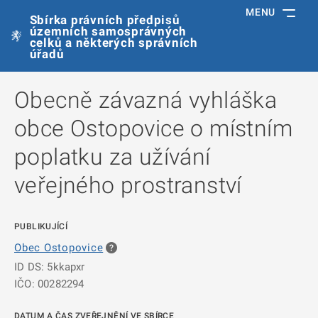
MENU
Sbírka právních předpisů
územních samosprávných
celků a některých správních
úřadů
Obecně závazná vyhláška
obce Ostopovice o místním
poplatku za užívání
veřejného prostranství
PUBLIKUJÍCÍ
Obec Ostopovice
ID DS: 5kkapxr
IČO: 00282294
DATUM A ČAS ZVEŘEJNĚNÍ VE SBÍRCE