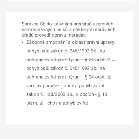
Správce Sbírky právních předpisů územních
samosprávných celků a některých správních
úřadů provedl opravu metadat:
Zákonné zmocnění a oblast právní úpravy:
pohyb psů: zákon č. 246/1992 Sb., na
ochranu zvířat proti týrání - § 24 odst. 2
→
pohyb psů: zákon č. 246/1992 Sb., na
ochranu zvířat proti týrání - § 24 odst. 2;
veřejný pořádek - chov a pohyb zvířat:
zákon č. 128/2000 Sb., o obcích - § 10
písm. a) - chov a pohyb zvířat