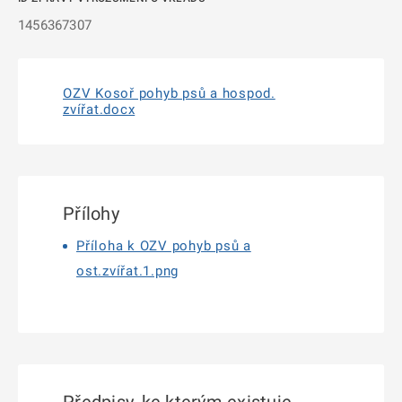
1456367307
OZV Kosoř pohyb psů a hospod.
zvířat.docx
Přílohy
Příloha k OZV pohyb psů a
ost.zvířat.1.png