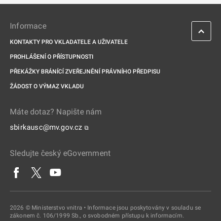
Informace
KONTAKTY PRO VKLADATELE A UŽIVATELE
PROHLÁŠENÍ O PŘÍSTUPNOSTI
PŘEKÁŽKY BRÁNÍCÍ ZVEŘEJNĚNÍ PRÁVNÍHO PŘEDPISU
ŽÁDOST O VÝMAZ VKLADU
Máte dotaz? Napište nám
sbirkausc@mv.gov.cz
⧉
Sledujte český eGovernment
2026 © Ministerstvo vnitra • Informace jsou poskytovány v souladu se
zákonem č. 106/1999 Sb., o svobodném přístupu k informacím.