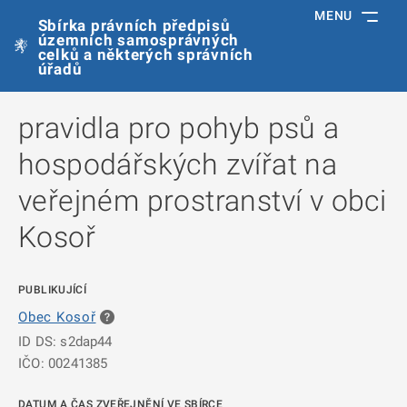
MENU
Sbírka právních předpisů
územních samosprávných
celků a některých správních
úřadů
pravidla pro pohyb psů a
hospodářských zvířat na
veřejném prostranství v obci
Kosoř
PUBLIKUJÍCÍ
Obec Kosoř
ID DS: s2dap44
IČO: 00241385
DATUM A ČAS ZVEŘEJNĚNÍ VE SBÍRCE