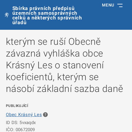
MENU
Sbírka právních předpisů
územních samosprávných
celků a některých správních
úřadů
kterým se ruší Obecně
závazná vyhláška obce
Krásný Les o stanovení
koeficientů, kterým se
násobí základní sazba daně
PUBLIKUJÍCÍ
Obec Krásný Les
ID DS: 5vxaqdx
IČO: 00672009