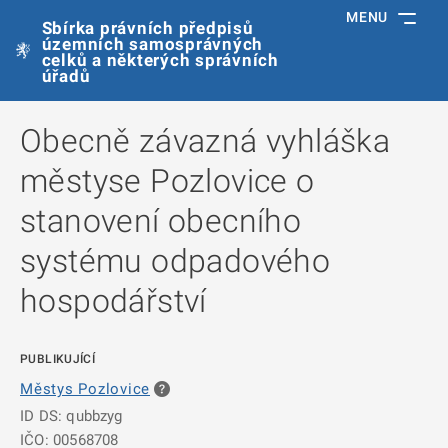
MENU
Sbírka právních předpisů
územních samosprávných
celků a některých správních
úřadů
Obecně závazná vyhláška
městyse Pozlovice o
stanovení obecního
systému odpadového
hospodářství
PUBLIKUJÍCÍ
Městys Pozlovice
ID DS: qubbzyg
IČO: 00568708