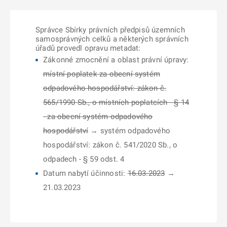
Správce Sbírky právních předpisů územních
samosprávných celků a některých správních
úřadů provedl opravu metadat:
Zákonné zmocnění a oblast právní úpravy:
místní poplatek za obecní systém
odpadového hospodářství: zákon č.
565/1990 Sb., o místních poplatcích - § 14
- za obecní systém odpadového
hospodářství
→ systém odpadového
hospodářství: zákon č. 541/2020 Sb., o
odpadech - § 59 odst. 4
Datum nabytí účinnosti:
16.03.2023
→
21.03.2023