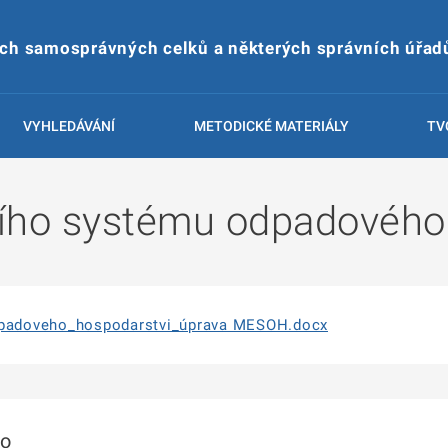
ích samosprávných celků a některých správních úřad
VYHLEDÁVÁNÍ
METODICKÉ MATERIÁLY
TV
ího systému odpadového
padoveho_hospodarstvi_úprava MESOH.docx
to