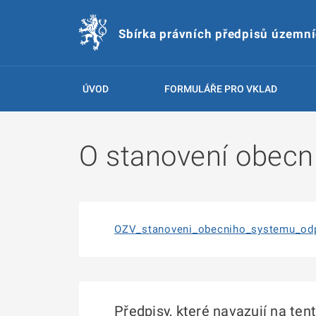
Sbírka právních předpisů územn
ÚVOD
FORMULÁŘE PRO VKLAD
O stanovení obecn
OZV_stanoveni_obecniho_systemu_od
Předpisy, které navazují na ten