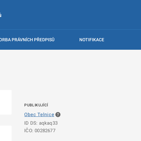
ů
ORBA PRÁVNÍCH PŘEDPISŮ
NOTIFIKACE
PUBLIKUJÍCÍ
Obec Telnice
ID DS: aqkaq33
IČO: 00282677