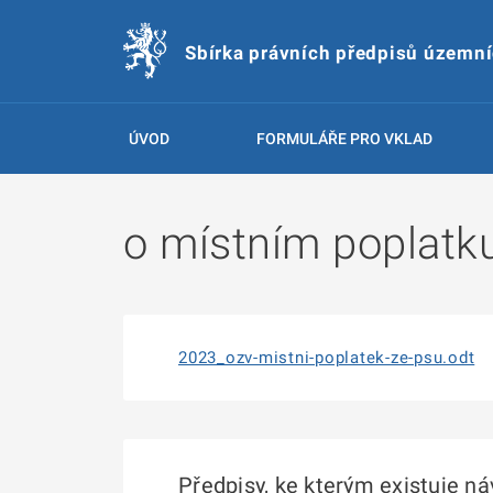
Sbírka právních předpisů územn
ÚVOD
FORMULÁŘE PRO VKLAD
o místním poplatk
2023_ozv-mistni-poplatek-ze-psu.odt
Předpisy, ke kterým existuje n