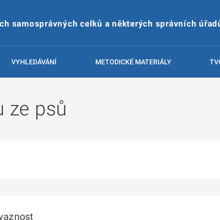
ích samosprávných celků a některých správních úřad
VYHLEDÁVÁNÍ
METODICKÉ MATERIÁLY
TV
u ze psů
ávaznost