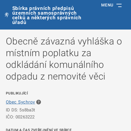
MENU
Sbírka právních předpisů
územních samosprávných
celků a některých správních
úřadů
Obecně závazná vyhláška o
místním poplatku za
odkládání komunálního
odpadu z nemovité věci
PUBLIKUJÍCÍ
Obec Sychrov
ID DS: 5s8ba3t
IČO: 00263222
DATUM A ČAS ZVEŘEJNĚNÍ VE SBÍRCE