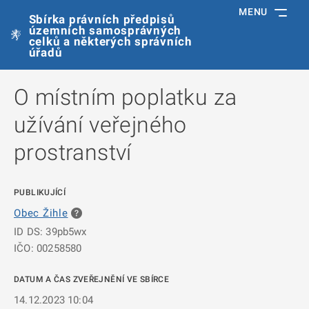
MENU
Sbírka právních předpisů
územních samosprávných
celků a některých správních
úřadů
O místním poplatku za
užívání veřejného
prostranství
PUBLIKUJÍCÍ
Obec Žihle
ID DS: 39pb5wx
IČO: 00258580
DATUM A ČAS ZVEŘEJNĚNÍ VE SBÍRCE
14.12.2023 10:04