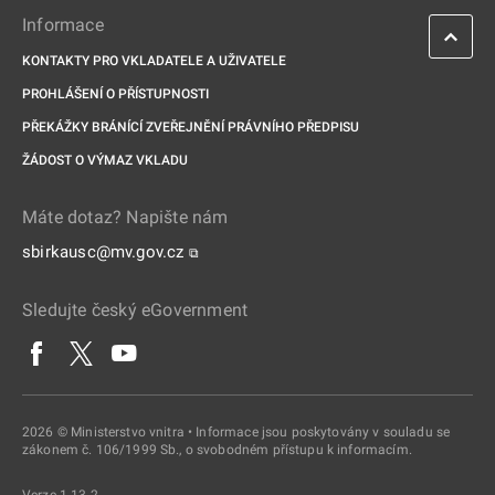
Informace
KONTAKTY PRO VKLADATELE A UŽIVATELE
PROHLÁŠENÍ O PŘÍSTUPNOSTI
PŘEKÁŽKY BRÁNÍCÍ ZVEŘEJNĚNÍ PRÁVNÍHO PŘEDPISU
ŽÁDOST O VÝMAZ VKLADU
Máte dotaz? Napište nám
sbirkausc@mv.gov.cz
⧉
Sledujte český eGovernment
2026 © Ministerstvo vnitra • Informace jsou poskytovány v souladu se
zákonem č. 106/1999 Sb., o svobodném přístupu k informacím.
Verze 1.13.2