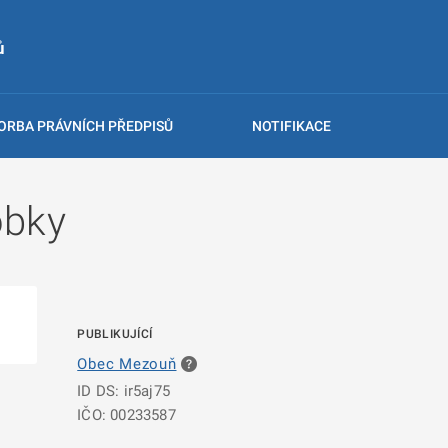
ů
ORBA PRÁVNÍCH PŘEDPISŮ
NOTIFIKACE
obky
PUBLIKUJÍCÍ
Obec Mezouň
ID DS: ir5aj75
IČO: 00233587