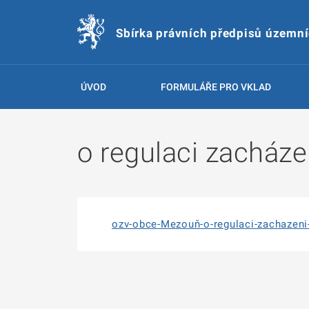
Sbírka právních předpisů územn
ÚVOD
FORMULÁŘE PRO VKLAD
o regulaci zacháze
ozv-obce-Mezouň-o-regulaci-zachazeni