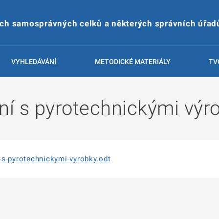
ích samosprávných celků a některých správních úřad
VYHLEDÁVÁNÍ
METODICKÉ MATERIÁLY
TV
ní s pyrotechnickými výr
-s-pyrotechnickymi-vyrobky.odt