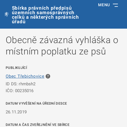
MENU
Sbírka právních předpisů
územních samosprávných
celků a některých správních
úřadů
Obecně závazná vyhláška o
místním poplatku ze psů
PUBLIKUJÍCÍ
Obec Třebichovice
ID DS: rhmbsh2
IČO: 00235016
DATUM VYVĚŠENÍ NA ÚŘEDNÍ DESCE
26.11.2019
DATUM A ČAS ZVEŘEJNĚNÍ VE SBÍRCE