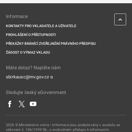
Informace
KONTAKTY PRO VKLADATELE A UŽIVATELE
PROHLÁŠENÍ O PŘÍSTUPNOSTI
PŘEKÁŽKY BRÁNÍCÍ ZVEŘEJNĚNÍ PRÁVNÍHO PŘEDPISU
ŽÁDOST O VÝMAZ VKLADU
Máte dotaz? Napište nám
sbirkausc@mv.gov.cz
⧉
Sledujte český eGovernment
2026 © Ministerstvo vnitra • Informace jsou poskytovány v souladu se
zákonem č. 106/1999 Sb., o svobodném přístupu k informacím.