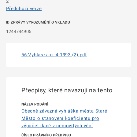
2
Předchozí verze
ID ZPRÁVY VYROZUMĚNÍ O VKLADU
1244744905
56-Vyhlaska-c.-4-1993 (2).pdf
Předpisy, které navazují na tento
Obecně závazná vyhláška města Staré
Město o stanovení koeficientu pro
výpočet daně z nemovitých věcí