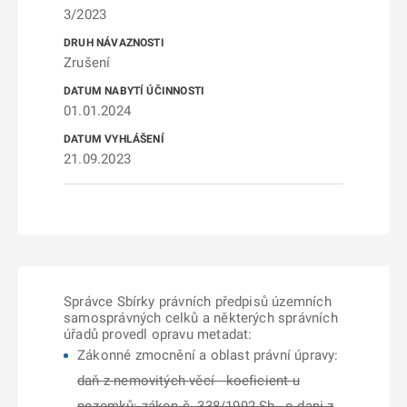
3/2023
Zrušení
01.01.2024
21.09.2023
Správce Sbírky právních předpisů územních
samosprávných celků a některých správních
úřadů provedl opravu metadat:
Zákonné zmocnění a oblast právní úpravy:
daň z nemovitých věcí - koeficient u
pozemků: zákon č. 338/1992 Sb., o dani z