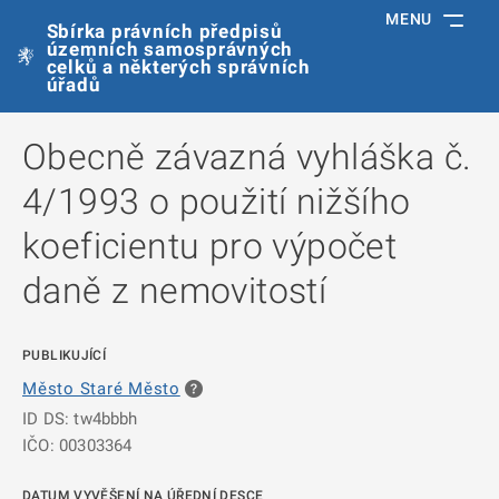
MENU
Sbírka právních předpisů
územních samosprávných
celků a některých správních
úřadů
Obecně závazná vyhláška č.
4/1993 o použití nižšího
koeficientu pro výpočet
daně z nemovitostí
PUBLIKUJÍCÍ
Město Staré Město
ID DS: tw4bbbh
IČO: 00303364
DATUM VYVĚŠENÍ NA ÚŘEDNÍ DESCE