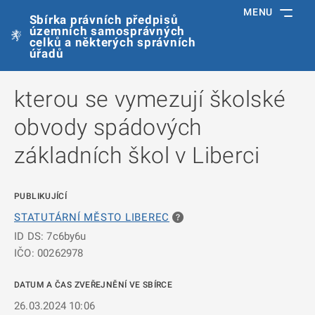
MENU
Sbírka právních předpisů
územních samosprávných
celků a některých správních
úřadů
kterou se vymezují školské
obvody spádových
základních škol v Liberci
PUBLIKUJÍCÍ
STATUTÁRNÍ MĚSTO LIBEREC
ID DS: 7c6by6u
IČO: 00262978
DATUM A ČAS ZVEŘEJNĚNÍ VE SBÍRCE
26.03.2024 10:06