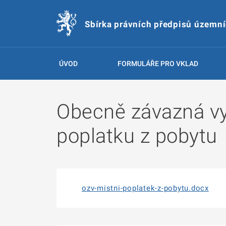
Sbírka právních předpisů územn
ÚVOD
FORMULÁŘE PRO VKLAD
Obecně závazná vy
poplatku z pobytu
ozv-mistni-poplatek-z-pobytu.docx