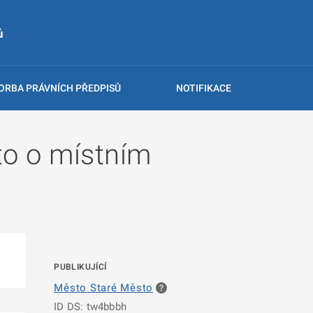
ů
ORBA PRÁVNÍCH PŘEDPISŮ
NOTIFIKACE
to o místním
PUBLIKUJÍCÍ
Město Staré Město
ID DS: tw4bbbh