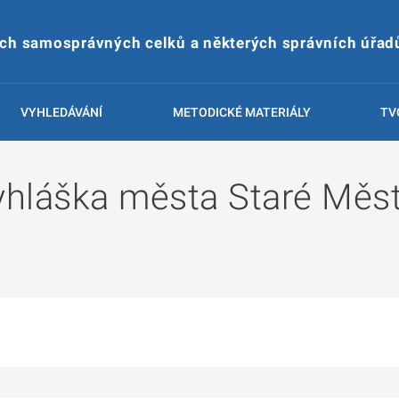
ích samosprávných celků a některých správních úřad
VYHLEDÁVÁNÍ
METODICKÉ MATERIÁLY
TV
hláška města Staré Měs