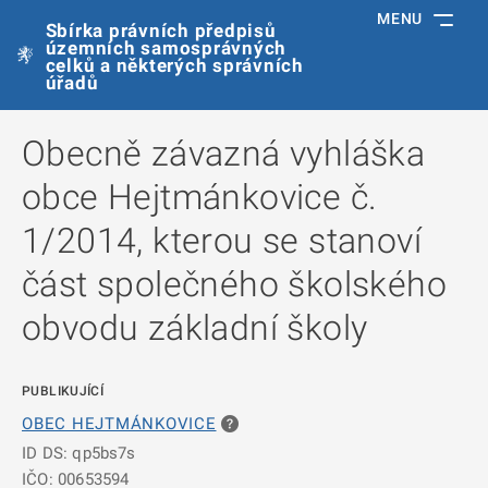
MENU
Sbírka právních předpisů
územních samosprávných
celků a některých správních
úřadů
Obecně závazná vyhláška
obce Hejtmánkovice č.
1/2014, kterou se stanoví
část společného školského
obvodu základní školy
PUBLIKUJÍCÍ
OBEC HEJTMÁNKOVICE
ID DS: qp5bs7s
IČO: 00653594