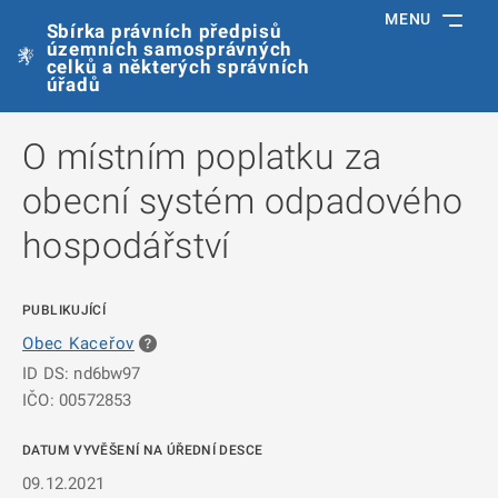
MENU
Sbírka právních předpisů
územních samosprávných
celků a některých správních
úřadů
O místním poplatku za
obecní systém odpadového
hospodářství
PUBLIKUJÍCÍ
Obec Kaceřov
ID DS: nd6bw97
IČO: 00572853
DATUM VYVĚŠENÍ NA ÚŘEDNÍ DESCE
09.12.2021