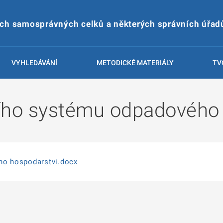
ích samosprávných celků a některých správních úřad
VYHLEDÁVÁNÍ
METODICKÉ MATERIÁLY
TV
ího systému odpadového 
o hospodarstvi.docx