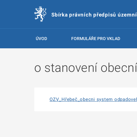
Sbírka právních předpisů územn
ÚVOD
FORMULÁŘE PRO VKLAD
o stanovení obecn
OZV_Hřebeč_obecni system odpadoveh