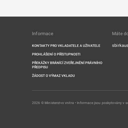
Informace
Máte d
sbirkau
KONTAKTY PRO VKLADATELE A UŽIVATELE
PROHLÁŠENÍ O PŘÍSTUPNOSTI
PŘEKÁŽKY BRÁNÍCÍ ZVEŘEJNĚNÍ PRÁVNÍHO
PŘEDPISU
ŽÁDOST O VÝMAZ VKLADU
2026 © Ministerstvo vnitra • Informace jsou poskytovány v