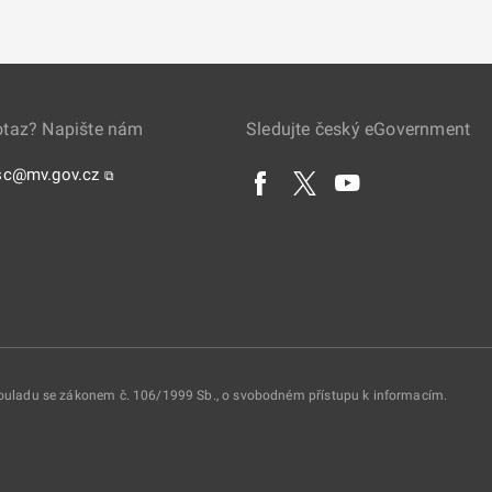
otaz? Napište nám
Sledujte český eGovernment
sc@mv.gov.cz
⧉
 souladu se zákonem č. 106/1999 Sb., o svobodném přístupu k informacím.