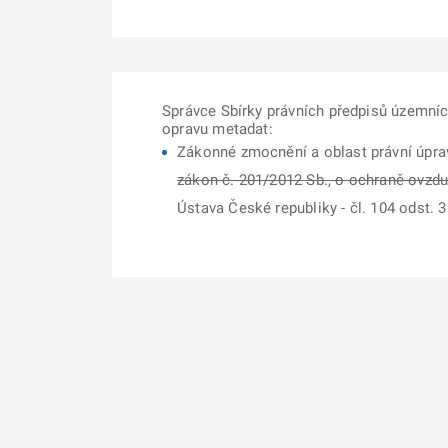
Správce Sbírky právních předpisů územní
opravu metadat:
Zákonné zmocnění a oblast právní úpra
zákon č. 201/2012 Sb., o ochraně ovzduš
Ústava České republiky - čl. 104 odst. 