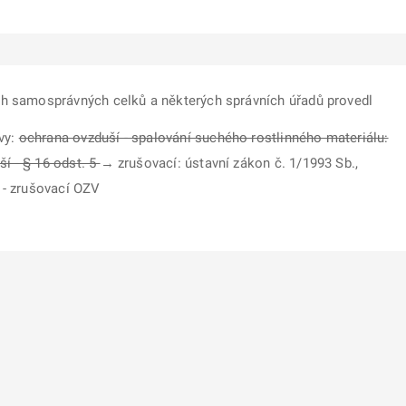
ch samosprávných celků a některých správních úřadů provedl
vy:
ochrana ovzduší - spalování suchého rostlinného materiálu:
í - § 16 odst. 5
→ zrušovací: ústavní zákon č. 1/1993 Sb.,
3 - zrušovací OZV