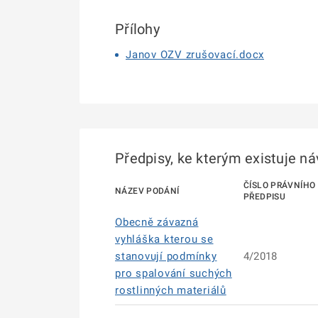
Přílohy
Janov OZV zrušovací.docx
Předpisy, ke kterým existuje n
ČÍSLO PRÁVNÍHO
NÁZEV PODÁNÍ
PŘEDPISU
Obecně závazná
vyhláška kterou se
stanovují podmínky
4/2018
pro spalování suchých
rostlinných materiálů