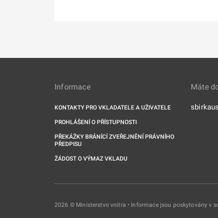
Informace
Máte d
sbirkau
KONTAKTY PRO VKLADATELE A UŽIVATELE
PROHLÁŠENÍ O PŘÍSTUPNOSTI
PŘEKÁŽKY BRÁNÍCÍ ZVEŘEJNĚNÍ PRÁVNÍHO
PŘEDPISU
ŽÁDOST O VÝMAZ VKLADU
2026 © Ministerstvo vnitra • Informace jsou poskytovány v