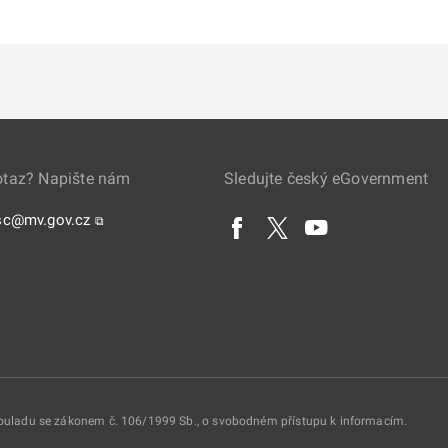
otaz? Napište nám
Sledujte český eGovernment
sc@mv.gov.cz
⧉
 souladu se zákonem č. 106/1999 Sb., o svobodném přístupu k informacím.