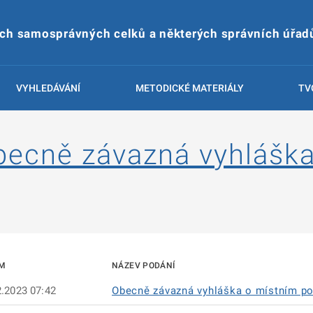
ích samosprávných celků a některých správních úřad
VYHLEDÁVÁNÍ
METODICKÉ MATERIÁLY
TV
becně závazná vyhláška
M
NÁZEV PODÁNÍ
2.2023 07:42
Obecně závazná vyhláška o místním po