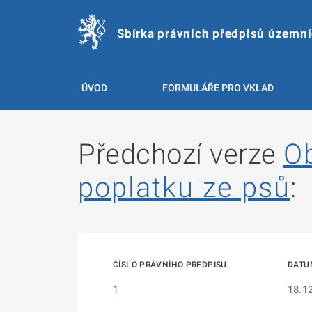
Sbírka právních předpisů územn
ÚVOD
FORMULÁŘE PRO VKLAD
Předchozí verze
O
poplatku ze psů
:
ČÍSLO PRÁVNÍHO PŘEDPISU
DATU
1
18.1