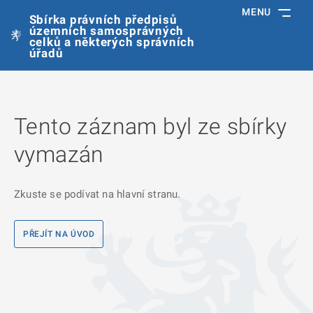
MENU
Sbírka právních předpisů
územních samosprávných
celků a některých správních
úřadů
Tento záznam byl ze sbírky
vymazán
Zkuste se podívat na hlavní stranu.
PŘEJÍT NA ÚVOD