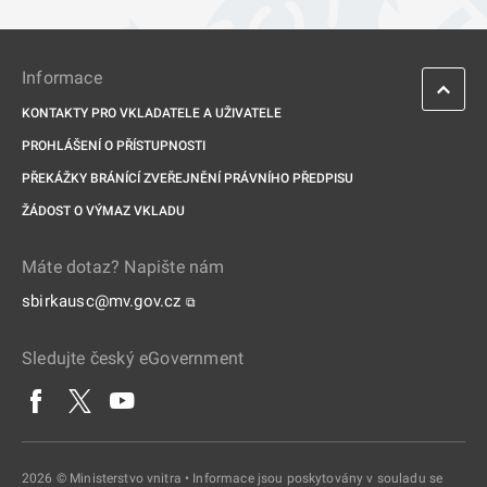
Informace
KONTAKTY PRO VKLADATELE A UŽIVATELE
PROHLÁŠENÍ O PŘÍSTUPNOSTI
PŘEKÁŽKY BRÁNÍCÍ ZVEŘEJNĚNÍ PRÁVNÍHO PŘEDPISU
ŽÁDOST O VÝMAZ VKLADU
Máte dotaz? Napište nám
sbirkausc@mv.gov.cz
⧉
Sledujte český eGovernment
2026 © Ministerstvo vnitra • Informace jsou poskytovány v souladu se