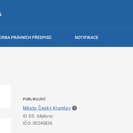
ů
ORBA PRÁVNÍCH PŘEDPISŮ
NOTIFIKACE
PUBLIKUJÍCÍ
Město Český Krumlov
ID DS: 64pbvxc
IČO: 00245836