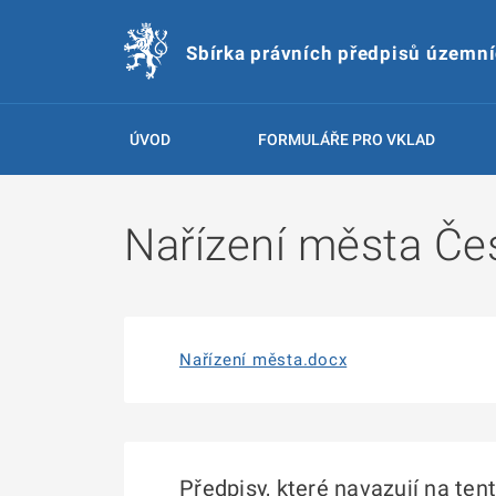
Sbírka právních předpisů územn
ÚVOD
FORMULÁŘE PRO VKLAD
Nařízení města Če
Nařízení města.docx
Předpisy, které navazují na ten