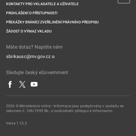
KONTAKTY PRO VKLADATELE A UŽIVATELE
PROHLÁŠENÍ O PŘÍSTUPNOSTI
PŘEKÁŽKY BRÁNÍCÍ ZVEŘEJNĚNÍ PRÁVNÍHO PŘEDPISU
ŽÁDOST O VÝMAZ VKLADU
Máte dotaz? Napište nám
sbirkausc@mv.gov.cz
⧉
Sledujte český eGovernment
2026 © Ministerstvo vnitra • Informace jsou poskytovány v souladu se
zákonem č. 106/1999 Sb., o svobodném přístupu k informacím.
Verze 1.13.2