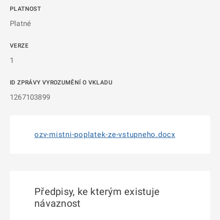
PLATNOST
Platné
VERZE
1
ID ZPRÁVY VYROZUMĚNÍ O VKLADU
1267103899
ozv-mistni-poplatek-ze-vstupneho.docx
Předpisy, ke kterým existuje
návaznost