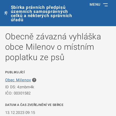
MENU
Sbírka právních předpisů
územních samosprávných
celků a některých správních
úřadů
Obecně závazná vyhláška
obce Milenov o místním
poplatku ze psů
PUBLIKUJÍCÍ
Obec Milenov
ID DS: 4zmbm4k
IČO: 00301582
DATUM A ČAS ZVEŘEJNĚNÍ VE SBÍRCE
13.12.2023 09:15