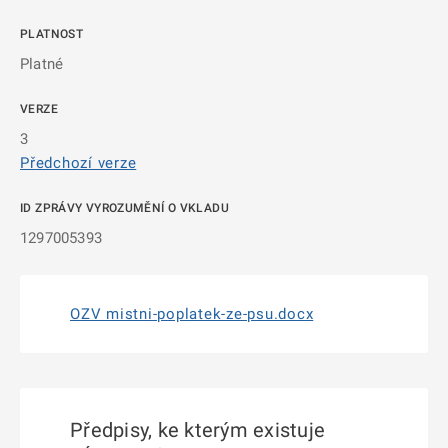
PLATNOST
Platné
VERZE
3
Předchozí verze
ID ZPRÁVY VYROZUMĚNÍ O VKLADU
1297005393
OZV mistni-poplatek-ze-psu.docx
Předpisy, ke kterým existuje