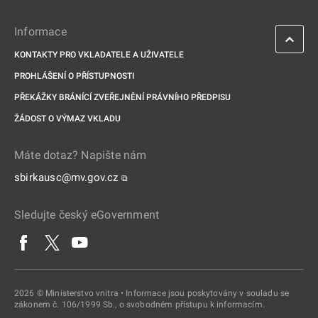
Informace
KONTAKTY PRO VKLADATELE A UŽIVATELE
PROHLÁŠENÍ O PŘÍSTUPNOSTI
PŘEKÁŽKY BRÁNÍCÍ ZVEŘEJNĚNÍ PRÁVNÍHO PŘEDPISU
ŽÁDOST O VÝMAZ VKLADU
Máte dotaz? Napište nám
sbirkausc@mv.gov.cz
⧉
Sledujte český eGovernment
2026 © Ministerstvo vnitra • Informace jsou poskytovány v souladu se
zákonem č. 106/1999 Sb., o svobodném přístupu k informacím.