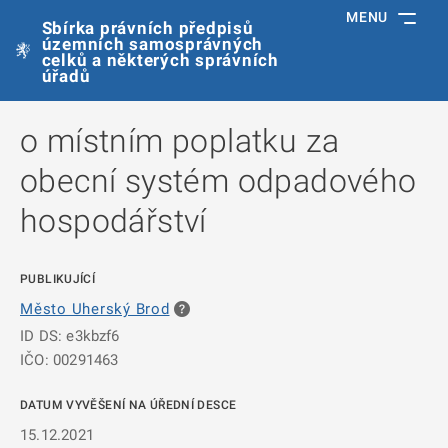
MENU
Sbírka právních předpisů
územních samosprávných
celků a některých správních
úřadů
o místním poplatku za
obecní systém odpadového
hospodářství
PUBLIKUJÍCÍ
Město Uherský Brod
ID DS: e3kbzf6
IČO: 00291463
DATUM VYVĚŠENÍ NA ÚŘEDNÍ DESCE
15.12.2021