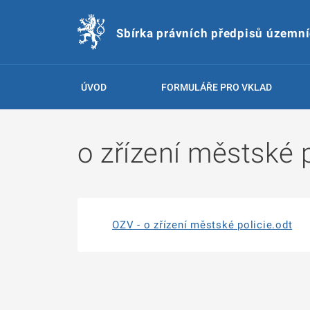
Sbírka právních předpisů územn
ÚVOD
FORMULÁŘE PRO VKLAD
o zřízení městské p
OZV - o zřízení městské policie.odt