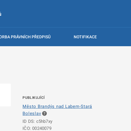
ů
ORBA PRÁVNÍCH PŘEDPISŮ
NOTIFIKACE
PUBLIKUJÍCÍ
Město Brandýs nad Labem-Stará
Boleslav
ID DS: c5hb7xy
IČO: 00240079