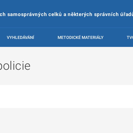
ích samosprávných celků a některých správních úřad
VYHLEDÁVÁNÍ
METODICKÉ MATERIÁLY
TV
olicie