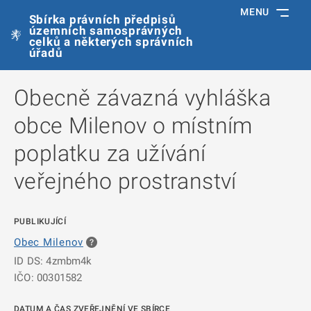
MENU
Sbírka právních předpisů
územních samosprávných
celků a některých správních
úřadů
Obecně závazná vyhláška
obce Milenov o místním
poplatku za užívání
veřejného prostranství
PUBLIKUJÍCÍ
Obec Milenov
ID DS: 4zmbm4k
IČO: 00301582
DATUM A ČAS ZVEŘEJNĚNÍ VE SBÍRCE