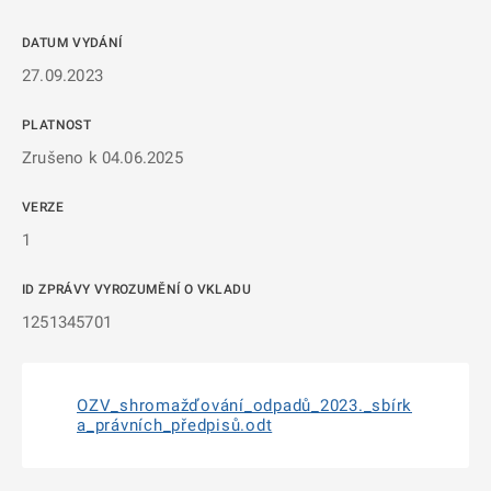
DATUM VYDÁNÍ
27.09.2023
PLATNOST
Zrušeno k 04.06.2025
VERZE
1
ID ZPRÁVY VYROZUMĚNÍ O VKLADU
1251345701
OZV_shromažďování_odpadů_2023._sbírk
a_právních_předpisů.odt