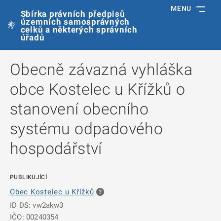
MENU
Sbírka právních předpisů
územních samosprávných
celků a některých správních
úřadů
Obecně závazná vyhláška
obce Kostelec u Křížků o
stanovení obecního
systému odpadového
hospodářství
PUBLIKUJÍCÍ
Obec Kostelec u Křížků
ID DS: vw2akw3
IČO: 00240354