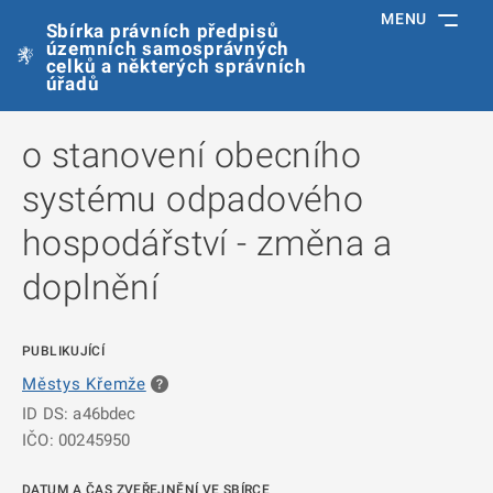
MENU
Sbírka právních předpisů
územních samosprávných
celků a některých správních
úřadů
o stanovení obecního
systému odpadového
hospodářství - změna a
doplnění
PUBLIKUJÍCÍ
Městys Křemže
ID DS: a46bdec
IČO: 00245950
DATUM A ČAS ZVEŘEJNĚNÍ VE SBÍRCE