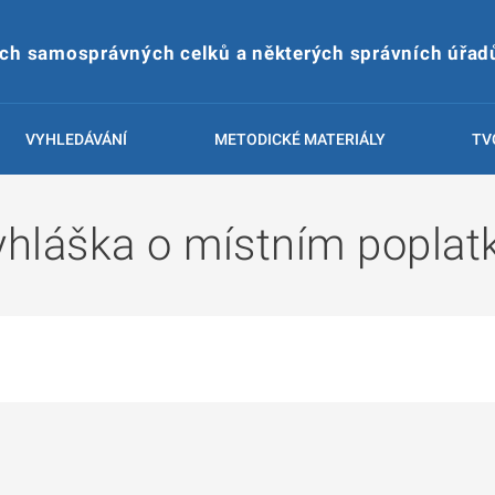
ích samosprávných celků a některých správních úřad
VYHLEDÁVÁNÍ
METODICKÉ MATERIÁLY
TV
hláška o místním poplat