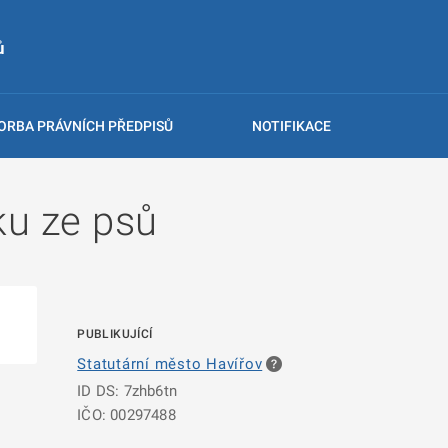
ů
ORBA PRÁVNÍCH PŘEDPISŮ
NOTIFIKACE
ku ze psů
PUBLIKUJÍCÍ
Statutární město Havířov
ID DS: 7zhb6tn
IČO: 00297488